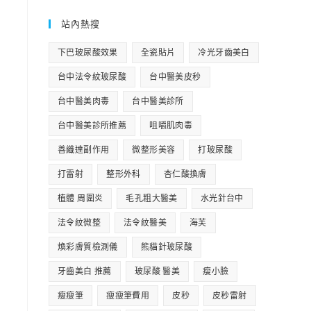
站內熱搜
下巴玻尿酸效果
全瓷貼片
冷光牙齒美白
台中法令紋玻尿酸
台中醫美皮秒
台中醫美肉毒
台中醫美診所
台中醫美診所推薦
咀嚼肌肉毒
善纖達副作用
微整形美容
打玻尿酸
打雷射
整形外科
杏仁酸換膚
植體 周圍炎
毛孔粗大醫美
水光針台中
法令紋微整
法令紋醫美
海芙
煥彩膚質檢測儀
熊貓針玻尿酸
牙齒美白 推薦
玻尿酸 醫美
瘦小臉
瘦瘦筆
瘦瘦筆費用
皮秒
皮秒雷射