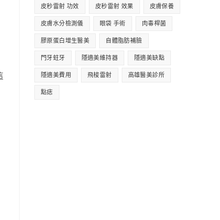
皮秒雷射 功效
皮秒雷射 效果
皮膚保養
皮膚水分檢測儀
眼袋 手術
肉毒桿菌
膠原蛋白增生醫美
自體脂肪補臉
門牙蛀牙
隱適美維持器
隱適美缺點
這
隱適美費用
飛梭雷射
高雄醫美診所
點痣