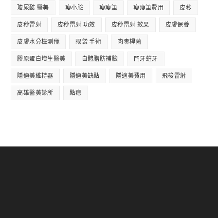
玻尿酸 醫美
瘦小臉
瘦瘦筆
瘦瘦筆費用
皮秒
皮秒雷射
皮秒雷射 功效
皮秒雷射 效果
皮膚保養
皮膚水分檢測儀
眼袋 手術
肉毒桿菌
膠原蛋白增生醫美
自體脂肪補臉
門牙蛀牙
隱適美維持器
隱適美缺點
隱適美費用
飛梭雷射
高雄醫美診所
點痣