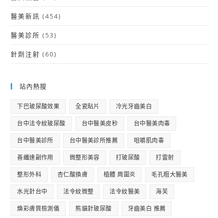
醫美新訊
(454)
醫美診所
(53)
針劑注射
(60)
站內熱搜
下巴玻尿酸效果
全瓷貼片
冷光牙齒美白
台中法令紋玻尿酸
台中醫美皮秒
台中醫美肉毒
台中醫美診所
台中醫美診所推薦
咀嚼肌肉毒
善纖達副作用
微整形美容
打玻尿酸
打雷射
整形外科
杏仁酸換膚
植體 周圍炎
毛孔粗大醫美
水光針台中
法令紋微整
法令紋醫美
海芙
煥彩膚質檢測儀
熊貓針玻尿酸
牙齒美白 推薦