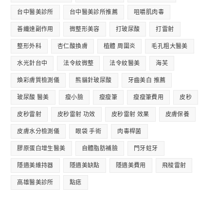
台中醫美診所
台中醫美診所推薦
咀嚼肌肉毒
善纖達副作用
微整形美容
打玻尿酸
打雷射
整形外科
杏仁酸換膚
植體 周圍炎
毛孔粗大醫美
水光針台中
法令紋微整
法令紋醫美
海芙
煥彩膚質檢測儀
熊貓針玻尿酸
牙齒美白 推薦
玻尿酸 醫美
瘦小臉
瘦瘦筆
瘦瘦筆費用
皮秒
皮秒雷射
皮秒雷射 功效
皮秒雷射 效果
皮膚保養
皮膚水分檢測儀
眼袋 手術
肉毒桿菌
膠原蛋白增生醫美
自體脂肪補臉
門牙蛀牙
隱適美維持器
隱適美缺點
隱適美費用
飛梭雷射
高雄醫美診所
點痣