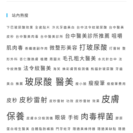
站內熱搜
下巴玻尿酸效果
全瓷貼片
冷光牙齒美白
台中法令紋玻尿酸
台中醫美
台中醫美診所推薦
咀嚼
皮秒
台中醫美肉毒
台中醫美診所
打玻尿酸
肌肉毒
微整形美容
善纖達副作用
打雷射
整
毛孔粗大醫美
形外科
杏仁酸換膚
植體 周圍炎
水光針台中
法
法令紋醫美
令紋微整
海芙
煥彩膚質檢測儀
熊貓針玻尿酸
牙齒
玻尿酸 醫美
瘦瘦筆
美白 推薦
瘦小臉
瘦瘦筆費用
皮膚
皮秒雷射
皮秒
皮秒雷射 功效
皮秒雷射 效果
保養
肉毒桿菌
眼袋 手術
皮膚水分檢測儀
膠原
蛋白增生醫美
自體脂肪補臉
門牙蛀牙
隱適美維持器
隱適美缺點
隱適