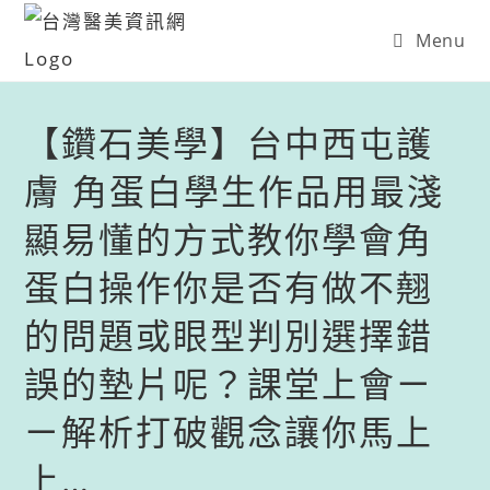
Menu
【鑽石美學】台中西屯護
膚 角蛋白學生作品​ ​ 用最淺
顯易懂的方式教你學會角
蛋白操作​ 你是否有做不翹
的問題​ 或眼型判別選擇錯
誤的墊片呢？​ ​ 課堂上會ㄧ
ㄧ解析打破觀念​ 讓你馬上
上…