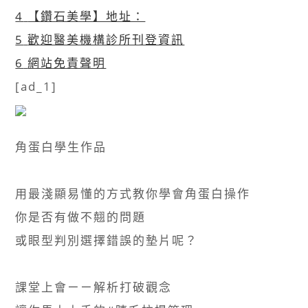
4
【鑽石美學】地址：
5
歡迎醫美機構診所刊登資訊
6
網站免責聲明
[ad_1]
角蛋白學生作品​
用最淺顯易懂的方式教你學會角蛋白操作​
你是否有做不翹的問題​
或眼型判別選擇錯誤的墊片呢？​
課堂上會ㄧㄧ解析打破觀念​