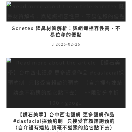
Goretex 隆鼻材質解析：與組織相容性高、不
易位移的優點
2026-02-26
【鑽石美學】台中西屯護膚 更多護膚作品
#dasfacial​ ​ ︎採預約制⠀​ ︎只接受官賴諮詢預約⠀​
（自介裡有連結,請毫不猶豫的給它點下去）⠀​