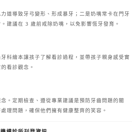
允力道導致牙弓變形、形成暴牙；二是奶嘴常卡在門牙
。建議在 3 歲前戒除奶嘴，以免影響恆牙發育。
過牙科繪本讓孩子了解看診過程，並帶孩子親身感受實
確的看診觀念。
觀念。定期檢查、遵從專業建議是預防牙齒問題的關
時處理問題，確保他們擁有健康整齊的笑容。
美機構診所刊登資訊