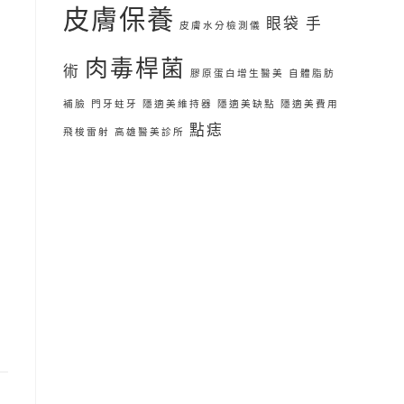
皮膚保養
眼袋 手
皮膚水分檢測儀
肉毒桿菌
術
膠原蛋白增生醫美
自體脂肪
補臉
門牙蛀牙
隱適美維持器
隱適美缺點
隱適美費用
點痣
飛梭雷射
高雄醫美診所