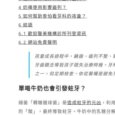
4
奶嘴使用影響齒列？
5
如何幫助害怕看牙科的孩童？
6
結語
6.1
歡迎醫美機構診所刊登資訊
6.2
網站免責聲明
孩童成長過程中，齲齒、齒列不整、
牙齒觀念導致孩子錯失治療時機。牙
之一，但定期檢查、依從醫囑是避免
單喝牛奶也會引發蛀牙？
細菌「轉糖鏈球菌」是
造成蛀牙的元凶
，利
的「酸」，最終導致蛀牙。牛奶中的乳糖分