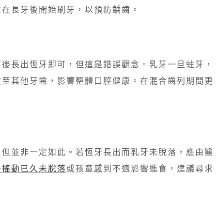
並在長牙後開始刷牙，以預防齲齒。
落後長出恆牙即可，但這是錯誤觀念。乳牙一旦蛀牙，
散至其他牙齒，影響整體口腔健康。在混合齒列期間更
，但並非一定如此。若恆牙長出而乳牙未脫落，應由醫
牙搖動已久未脫落
或孩童感到不適影響進食，建議尋求