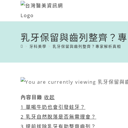
乳牙保留與齒列整齊？專
>
牙科美學
>
乳牙保留與齒列整齊？專家解析真相
內容目錄
收起
1
單喝牛奶也會引發蛀牙？
2
乳牙自然脫落是否無需理會？
3
提前拔除乳牙有助整齊齒列？