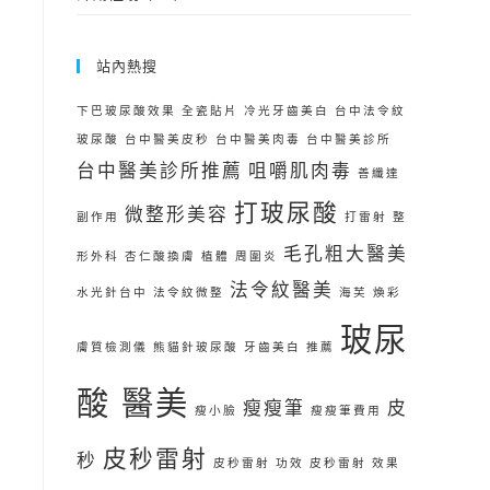
站內熱搜
下巴玻尿酸效果
全瓷貼片
冷光牙齒美白
台中法令紋
玻尿酸
台中醫美皮秒
台中醫美肉毒
台中醫美診所
台中醫美診所推薦
咀嚼肌肉毒
善纖達
打玻尿酸
微整形美容
副作用
打雷射
整
毛孔粗大醫美
形外科
杏仁酸換膚
植體 周圍炎
法令紋醫美
水光針台中
法令紋微整
海芙
煥彩
玻尿
膚質檢測儀
熊貓針玻尿酸
牙齒美白 推薦
酸 醫美
瘦瘦筆
皮
瘦小臉
瘦瘦筆費用
皮秒雷射
秒
皮秒雷射 功效
皮秒雷射 效果