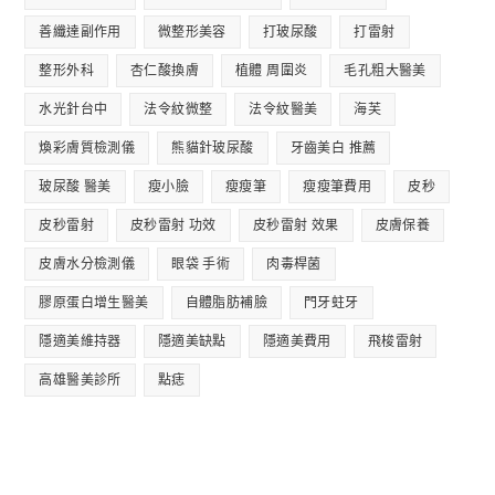
善纖達副作用
微整形美容
打玻尿酸
打雷射
整形外科
杏仁酸換膚
植體 周圍炎
毛孔粗大醫美
水光針台中
法令紋微整
法令紋醫美
海芙
煥彩膚質檢測儀
熊貓針玻尿酸
牙齒美白 推薦
玻尿酸 醫美
瘦小臉
瘦瘦筆
瘦瘦筆費用
皮秒
皮秒雷射
皮秒雷射 功效
皮秒雷射 效果
皮膚保養
皮膚水分檢測儀
眼袋 手術
肉毒桿菌
膠原蛋白增生醫美
自體脂肪補臉
門牙蛀牙
隱適美維持器
隱適美缺點
隱適美費用
飛梭雷射
高雄醫美診所
點痣