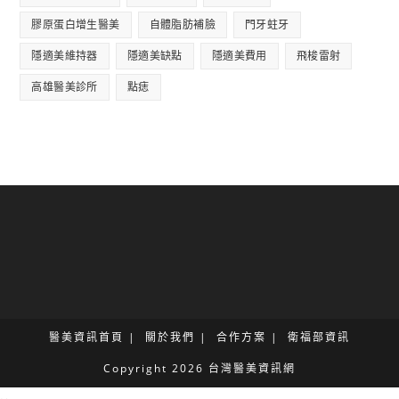
膠原蛋白增生醫美
自體脂肪補臉
門牙蛀牙
隱適美維持器
隱適美缺點
隱適美費用
飛梭雷射
高雄醫美診所
點痣
醫美資訊首頁
關於我們
合作方案
衛福部資訊
Copyright 2026 台灣醫美資訊網