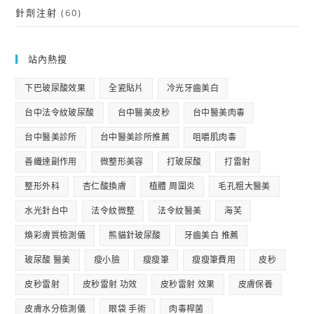
針劑注射
(60)
站內熱搜
下巴玻尿酸效果
全瓷貼片
冷光牙齒美白
台中法令紋玻尿酸
台中醫美皮秒
台中醫美肉毒
台中醫美診所
台中醫美診所推薦
咀嚼肌肉毒
善纖達副作用
微整形美容
打玻尿酸
打雷射
整形外科
杏仁酸換膚
植體 周圍炎
毛孔粗大醫美
水光針台中
法令紋微整
法令紋醫美
海芙
煥彩膚質檢測儀
熊貓針玻尿酸
牙齒美白 推薦
玻尿酸 醫美
瘦小臉
瘦瘦筆
瘦瘦筆費用
皮秒
皮秒雷射
皮秒雷射 功效
皮秒雷射 效果
皮膚保養
皮膚水分檢測儀
眼袋 手術
肉毒桿菌