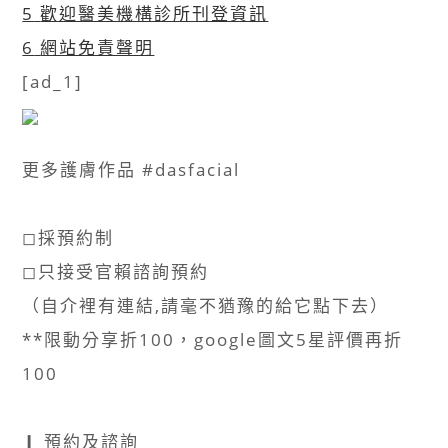
5
歡迎醫美機構診所刊登資訊
6
網站免責聲明
[ad_1]
更多護膚作品 #dasfacial​
◻︎採預約制⠀​
◻︎只接受官賴諮詢預約⠀​
（自介裡有連結,請毫不猶豫的給它點下去）⠀​
**限動分享折100，google圖文5星評價再折
100​
❙ 預約及諮詢 ​