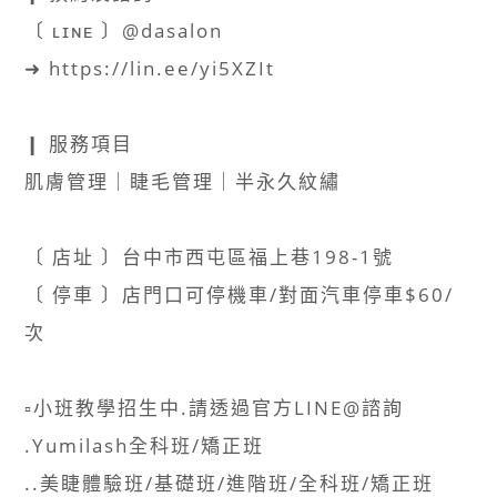
〔 ʟɪɴᴇ 〕@dasalon​
➜ https://lin.ee/yi5XZIt ​
❙ 服務項目​
肌膚管理｜睫毛管理｜半永久紋繡​
〔 店址 〕台中市西屯區福上巷198-1號​
〔 停車 〕店門口可停機車/對面汽車停車$60/
次​
▫️小班教學招生中.請透過官方LINE@諮詢​
.Yumilash全科班/矯正班​
..美睫體驗班/基礎班/進階班/全科班/矯正班​