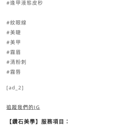
#逢甲液態皮秒​
#紋眼線​
#美睫​
#美甲​
#霧眉​
#清粉刺​
#霧唇
[ad_2]
追蹤我們的IG
【鑽石美學】服務項目：