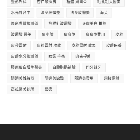
整形外科
杏仁酸換膚
植體 周圍炎
毛孔粗大醫美
水光針台中
法令紋微整
法令紋醫美
海芙
煥彩膚質檢測儀
熊貓針玻尿酸
牙齒美白 推薦
玻尿酸 醫美
瘦小臉
瘦瘦筆
瘦瘦筆費用
皮秒
皮秒雷射
皮秒雷射 功效
皮秒雷射 效果
皮膚保養
皮膚水分檢測儀
眼袋 手術
肉毒桿菌
膠原蛋白增生醫美
自體脂肪補臉
門牙蛀牙
隱適美維持器
隱適美缺點
隱適美費用
飛梭雷射
高雄醫美診所
點痣