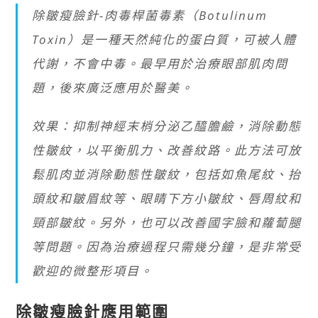
除皺瘦臉針-肉毒桿菌毒素（Botulinum
Toxin）是一種天然純化的蛋白質，可被人體
代謝，不會中毒。最早用於治療眼部肌肉問
題，後來廣泛應用於醫美。
效果：抑制神經末梢分泌乙醯膽鹼，消除動態
性皺紋，以平衡肌力、改善紋路。此方法可放
鬆肌肉並消除動態性皺紋，包括如魚尾紋、抬
頭紋和皺眉紋等、眼睛下方小皺紋、唇周紋和
頸部皺紋。另外，也可以改善國字臉和蘿蔔腿
等問題。因為治療過程只需幾分鐘，是非常受
歡迎的微整形項目。
除皺瘦臉針應用範圍