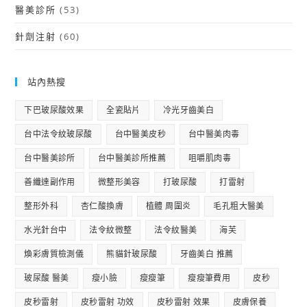
醫美診所
(53)
針劑注射
(60)
站內熱搜
下巴玻尿酸效果
全瓷貼片
冷光牙齒美白
台中法令紋玻尿酸
台中醫美皮秒
台中醫美肉毒
台中醫美診所
台中醫美診所推薦
咀嚼肌肉毒
善纖達副作用
微整形美容
打玻尿酸
打雷射
整形外科
杏仁酸換膚
植體 周圍炎
毛孔粗大醫美
水光針台中
法令紋微整
法令紋醫美
海芙
煥彩膚質檢測儀
熊貓針玻尿酸
牙齒美白 推薦
玻尿酸 醫美
瘦小臉
瘦瘦筆
瘦瘦筆費用
皮秒
皮秒雷射
皮秒雷射 功效
皮秒雷射 效果
皮膚保養