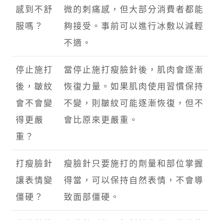
感到不舒
微的刺痛感，但大部分消費者都能
服嗎？
夠接受。事前可以進行冰敷以減輕
不適。
停止施打
當停止施打瘦臉針後，肌肉會逐漸
後，皺紋
恢復力量。如果肌肉使用習慣保持
會不會變
不變，則皺紋可能逐漸恢復，但不
得更嚴
會比原來更嚴重。
重？
打瘦臉針
瘦臉針只要施打的劑量和部位掌握
讓表情變
得當，可以保持自然表情，不會導
僵硬？
致面部僵硬。