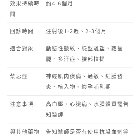
效果持續時
約4-6個月
間
回診時間
注射後1-2週、2-3個月
適合對象
動態性皺紋、臉型雕塑、蘿蔔
腿、多汗症、臉部拉提
禁忌症
神經肌肉疾病、過敏、紅腫發
炎、植入物、懷孕哺乳期
注意事項
高血壓、心臟病、水腫體質需告
知醫師
與其他藥物
告知醫師是否有使用抗凝血劑等