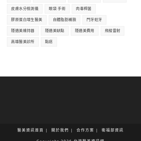
皮膚水分檢測儀
眼袋 手術
肉毒桿菌
膠原蛋白增生醫美
自體脂肪補臉
門牙蛀牙
隱適美維持器
隱適美缺點
隱適美費用
飛梭雷射
高雄醫美診所
點痣
醫美資訊首頁
關於我們
合作方案
衛福部資訊