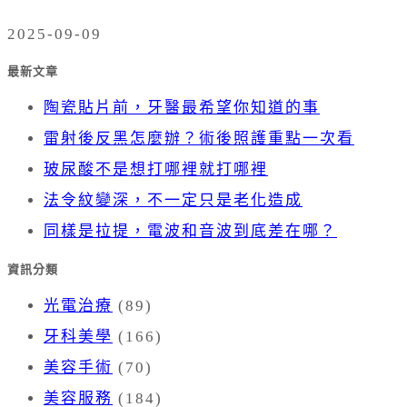
2025-09-09
最新文章
陶瓷貼片前，牙醫最希望你知道的事
雷射後反黑怎麼辦？術後照護重點一次看
玻尿酸不是想打哪裡就打哪裡
法令紋變深，不一定只是老化造成
同樣是拉提，電波和音波到底差在哪？
資訊分類
光電治療
(89)
牙科美學
(166)
美容手術
(70)
美容服務
(184)