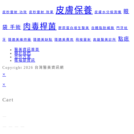
皮膚保養
眼
皮秒雷射 功效
皮秒雷射 效果
皮膚水分檢測儀
肉毒桿菌
袋 手術
膠原蛋白增生醫美
自體脂肪補臉
門牙蛀
點痣
牙
隱適美維持器
隱適美缺點
隱適美費用
飛梭雷射
高雄醫美診所
醫美資訊首頁
關於我們
合作方案
衛福部資訊
Copyright 2026 台灣醫美資訊網
×
×
Cart