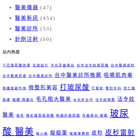
醫美儀器
(47)
醫美新訊
(454)
醫美診所
(53)
針劑注射
(60)
站內熱搜
下巴玻尿酸效果
全瓷貼片
冷光牙齒美白
台中法令紋玻尿酸
台中醫美皮秒
台中醫美診所推薦
咀嚼肌肉毒
台中醫美肉毒
台中醫美診所
打玻尿酸
微整形美容
善纖達副作用
打雷射
整形外科
杏仁酸
毛孔粗大醫美
法令紋
換膚
植體 周圍炎
水光針台中
法令紋微整
玻尿
醫美
海芙
煥彩膚質檢測儀
熊貓針玻尿酸
牙齒美白 推薦
酸 醫美
皮秒雷射
瘦瘦筆
皮秒
瘦小臉
瘦瘦筆費用