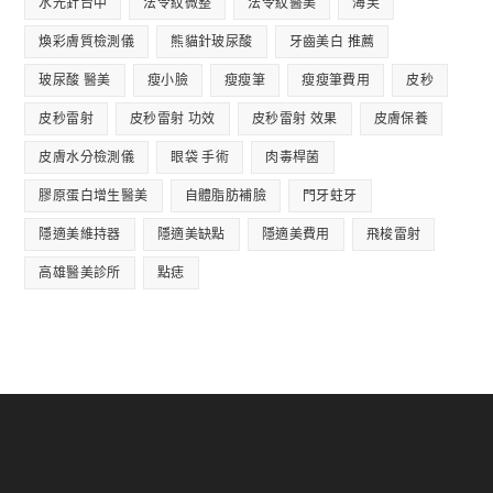
水光針台中
法令紋微整
法令紋醫美
海芙
煥彩膚質檢測儀
熊貓針玻尿酸
牙齒美白 推薦
玻尿酸 醫美
瘦小臉
瘦瘦筆
瘦瘦筆費用
皮秒
皮秒雷射
皮秒雷射 功效
皮秒雷射 效果
皮膚保養
皮膚水分檢測儀
眼袋 手術
肉毒桿菌
膠原蛋白增生醫美
自體脂肪補臉
門牙蛀牙
隱適美維持器
隱適美缺點
隱適美費用
飛梭雷射
高雄醫美診所
點痣