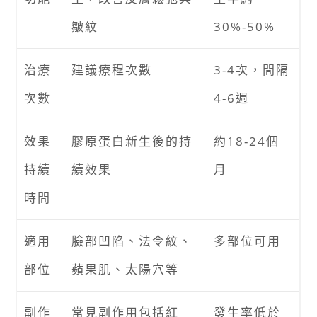
皺紋
30%-50%
治療
建議療程次數
3-4次，間隔
次數
4-6週
效果
膠原蛋白新生後的持
約18-24個
持續
續效果
月
時間
適用
臉部凹陷、法令紋、
多部位可用
部位
蘋果肌、太陽穴等
副作
常見副作用包括紅
發生率低於