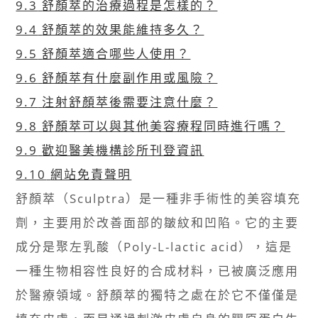
9.3
舒顏萃的治療過程是怎樣的？
9.4
舒顏萃的效果能維持多久？
9.5
舒顏萃適合哪些人使用？
9.6
舒顏萃有什麼副作用或風險？
9.7
注射舒顏萃後需要注意什麼？
9.8
舒顏萃可以與其他美容療程同時進行嗎？
9.9
歡迎醫美機構診所刊登資訊
9.10
網站免責聲明
舒顏萃（Sculptra）是一種非手術性的美容填充
劑，主要用於改善面部的皺紋和凹陷。它的主要
成分是聚左乳酸（Poly-L-lactic acid），這是
一種生物相容性良好的合成材料，已被廣泛應用
於醫療領域。舒顏萃的獨特之處在於它不僅僅是