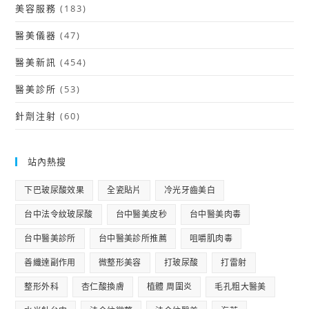
美容服務
(183)
醫美儀器
(47)
醫美新訊
(454)
醫美診所
(53)
針劑注射
(60)
站內熱搜
下巴玻尿酸效果
全瓷貼片
冷光牙齒美白
台中法令紋玻尿酸
台中醫美皮秒
台中醫美肉毒
台中醫美診所
台中醫美診所推薦
咀嚼肌肉毒
善纖達副作用
微整形美容
打玻尿酸
打雷射
整形外科
杏仁酸換膚
植體 周圍炎
毛孔粗大醫美