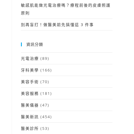
敏感肌能做光電治療嗎？療程前後的皮膚照護
原則
別再盲打！做醫美前先搞懂這 3 件事
資訊分類
光電治療
(89)
牙科美學
(166)
美容手術
(70)
美容服務
(181)
醫美儀器
(47)
醫美新訊
(454)
醫美診所
(53)