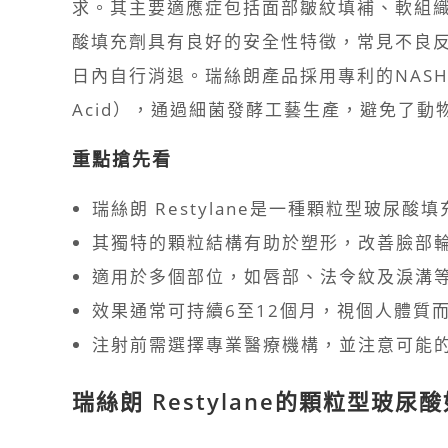
求。其主要適應症包括面部皺紋填補、軟組
酸填充劑具有良好的安全性特徵，常見不良
日內自行消退。瑞絲朗產品採用專利的NASHA技術（No
Acid），通過細菌發酵工藝生產，避免了
重點搶先看
瑞絲朗 Restylane是一種顆粒型玻尿
其獨特的顆粒結構有助於塑形，改善臉部
適用於多個部位，如唇部、法令紋及淚溝
效果通常可持續6至12個月，視個人體質
注射前需選擇專業醫療機構，並注意可能
瑞絲朗 Restylane的顆粒型玻