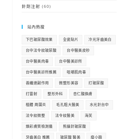
針劑注射
(60)
站內熱搜
下巴玻尿酸效果
全瓷貼片
冷光牙齒美白
台中法令紋玻尿酸
台中醫美皮秒
台中醫美肉毒
台中醫美診所
台中醫美診所推薦
咀嚼肌肉毒
善纖達副作用
微整形美容
打玻尿酸
打雷射
整形外科
杏仁酸換膚
植體 周圍炎
毛孔粗大醫美
水光針台中
法令紋微整
法令紋醫美
海芙
煥彩膚質檢測儀
熊貓針玻尿酸
牙齒美白 推薦
玻尿酸 醫美
瘦小臉