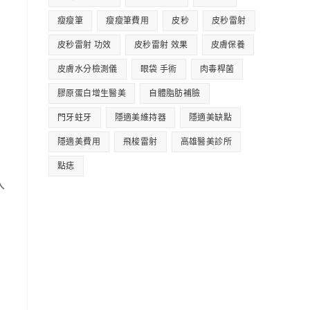
瘦瘦筆
瘦瘦筆費用
皮秒
皮秒雷射
皮秒雷射 功效
皮秒雷射 效果
皮膚保養
皮膚水分檢測儀
眼袋 手術
肉毒桿菌
膠原蛋白增生醫美
自體脂肪補臉
門牙蛀牙
隱適美維持器
隱適美缺點
隱適美費用
飛梭雷射
高雄醫美診所
點痣
入