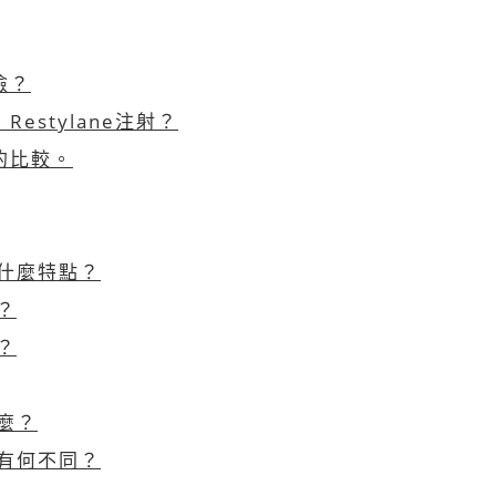
險？
stylane注射？
劑的比較。
有什麼特點？
麼？
久？
什麼？
品有何不同？