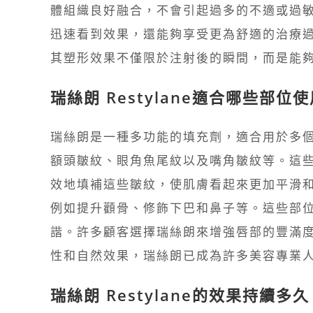
體組織良好融合，不會引起過多的不適或過
迅速看到效果，還能夠享受更為舒適的治療
其塑形效果不僅限於注射後的瞬間，而是能
瑞絲朗 Restylane適合哪些部位
瑞絲朗是一種多功能的填充劑，適合用於多
額頭皺紋、眼角魚尾紋以及嘴角皺紋等。這
效地填補這些皺紋，使肌膚看起來更加平滑和
例如提升顴骨、修飾下巴和鼻子等。這些部
諧。許多顧客選擇瑞絲朗來增強唇部的豐滿
性和自然效果，瑞絲朗已成為許多美容專業
瑞絲朗 Restylane的效果持續多