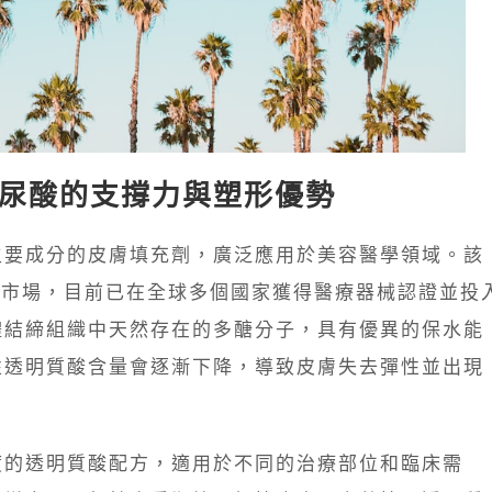
粒型玻尿酸的支撐力與塑形優勢
酸為主要成分的皮膚填充劑，廣泛應用於美容醫學領域。該
推出市場，目前已在全球多個國家獲得醫療器械認證並投
體結締組織中天然存在的多醣分子，具有優異的保水能
性透明質酸含量會逐漸下降，導致皮膚失去彈性並出現
度的透明質酸配方，適用於不同的治療部位和臨床需