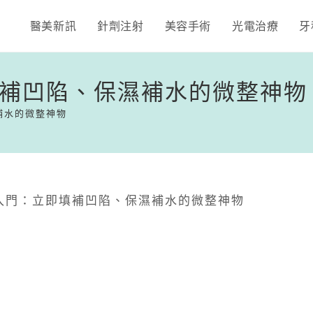
醫美新訊
針劑注射
美容手術
光電治療
牙
補凹陷、保濕補水的微整神物
補水的微整神物