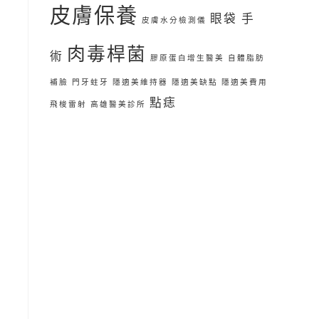
皮膚保養
眼袋 手
皮膚水分檢測儀
肉毒桿菌
術
膠原蛋白增生醫美
自體脂肪
補臉
門牙蛀牙
隱適美維持器
隱適美缺點
隱適美費用
點痣
飛梭雷射
高雄醫美診所