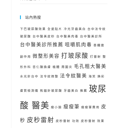
站內熱搜
下巴玻尿酸效果
全瓷貼片
冷光牙齒美白
台中法令紋
玻尿酸
台中醫美皮秒
台中醫美肉毒
台中醫美診所
台中醫美診所推薦
咀嚼肌肉毒
善纖達
打玻尿酸
微整形美容
副作用
打雷射
整
毛孔粗大醫美
形外科
杏仁酸換膚
植體 周圍炎
法令紋醫美
水光針台中
法令紋微整
海芙
煥彩
玻尿
膚質檢測儀
熊貓針玻尿酸
牙齒美白 推薦
酸 醫美
瘦瘦筆
皮
瘦小臉
瘦瘦筆費用
皮秒雷射
秒
皮秒雷射 功效
皮秒雷射 效果