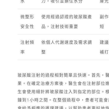
水
力，吸引並鎖住水分
膚光
微整形
使用經過認證的玻尿酸產
副作
安全性
品，注射技術重要
短
注射頻
依個人代謝速度及需求調
建議
率
整
補打
玻尿酸注射的過程相對簡單且快速。首先，
果。在確定治療方案後，醫生會在注射部位進
生會使用細針將玻尿酸注入到指定的部位。根
鐘到1小時之間。在整個過程中，患者可能
會給予相應的護理建議，以幫助患者更好地