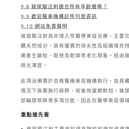
9.8
玻尿酸注射適合所有年齡層嗎？
9.9
歡迎醫美機構診所刊登資訊
9.10
網站免責聲明
玻尿酸注射為非侵入性醫學美容治療，主要
體天然成分，具有優異的保水性及組織填充
膚產生皺紋、鬆弛及乾燥等老化現象。經由
與光澤度。
此項治療需於合格醫療美容機構執行，由具
情況下無需施行麻醉，術後恢復期較短。玻
部輪廓修飾等多項功能，因此在醫學美容領
重點搶先看
玻尿酸注射主要用於填充皺紋和增加皮膚