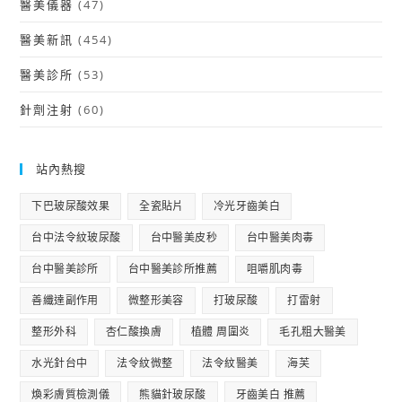
醫美儀器
(47)
醫美新訊
(454)
醫美診所
(53)
針劑注射
(60)
站內熱搜
下巴玻尿酸效果
全瓷貼片
冷光牙齒美白
台中法令紋玻尿酸
台中醫美皮秒
台中醫美肉毒
台中醫美診所
台中醫美診所推薦
咀嚼肌肉毒
善纖達副作用
微整形美容
打玻尿酸
打雷射
整形外科
杏仁酸換膚
植體 周圍炎
毛孔粗大醫美
水光針台中
法令紋微整
法令紋醫美
海芙
煥彩膚質檢測儀
熊貓針玻尿酸
牙齒美白 推薦