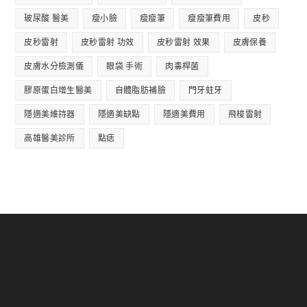
玻尿酸 醫美
瘦小臉
瘦瘦筆
瘦瘦筆費用
皮秒
皮秒雷射
皮秒雷射 功效
皮秒雷射 效果
皮膚保養
皮膚水分檢測儀
眼袋 手術
肉毒桿菌
膠原蛋白增生醫美
自體脂肪補臉
門牙蛀牙
隱適美維持器
隱適美缺點
隱適美費用
飛梭雷射
高雄醫美診所
點痣