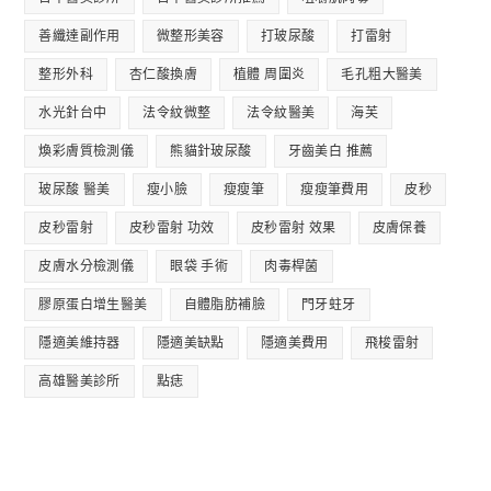
善纖達副作用
微整形美容
打玻尿酸
打雷射
整形外科
杏仁酸換膚
植體 周圍炎
毛孔粗大醫美
水光針台中
法令紋微整
法令紋醫美
海芙
煥彩膚質檢測儀
熊貓針玻尿酸
牙齒美白 推薦
玻尿酸 醫美
瘦小臉
瘦瘦筆
瘦瘦筆費用
皮秒
皮秒雷射
皮秒雷射 功效
皮秒雷射 效果
皮膚保養
皮膚水分檢測儀
眼袋 手術
肉毒桿菌
膠原蛋白增生醫美
自體脂肪補臉
門牙蛀牙
隱適美維持器
隱適美缺點
隱適美費用
飛梭雷射
高雄醫美診所
點痣