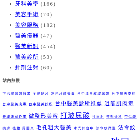
牙科美學
(166)
美容手術
(70)
美容服務
(182)
醫美儀器
(47)
醫美新訊
(454)
醫美診所
(53)
針劑注射
(60)
站內熱搜
下巴玻尿酸效果
全瓷貼片
冷光牙齒美白
台中法令紋玻尿酸
台中醫美皮秒
台中醫美診所推薦
咀嚼肌肉毒
台中醫美肉毒
台中醫美診所
打玻尿酸
微整形美容
善纖達副作用
打雷射
整形外科
杏仁酸
毛孔粗大醫美
法令紋
換膚
植體 周圍炎
水光針台中
法令紋微整