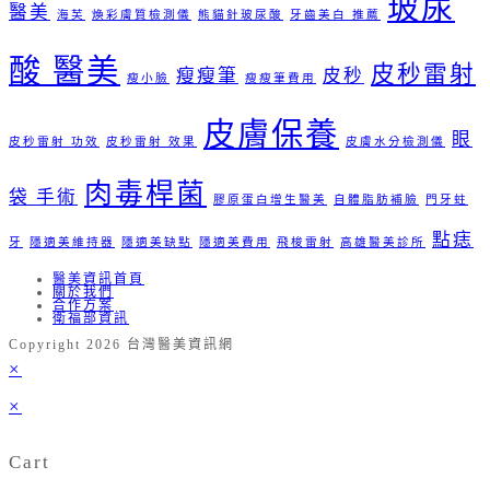
玻尿
醫美
海芙
煥彩膚質檢測儀
熊貓針玻尿酸
牙齒美白 推薦
酸 醫美
皮秒雷射
瘦瘦筆
皮秒
瘦小臉
瘦瘦筆費用
皮膚保養
眼
皮秒雷射 功效
皮秒雷射 效果
皮膚水分檢測儀
肉毒桿菌
袋 手術
膠原蛋白增生醫美
自體脂肪補臉
門牙蛀
點痣
牙
隱適美維持器
隱適美缺點
隱適美費用
飛梭雷射
高雄醫美診所
醫美資訊首頁
關於我們
合作方案
衛福部資訊
Copyright 2026 台灣醫美資訊網
×
×
Cart