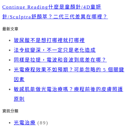
Continue Reading
什麼是童顏針/4D童妍
針/Sculptra舒顏萃？二代三代差異在哪裡？
最新文章
玻尿酸不是想打哪裡就打哪裡
法令紋變深，不一定只是老化造成
同樣是拉提，電波和音波到底差在哪？
光電療程效果不如預期？可能忽略的 5 個關鍵
因素
敏感肌能做光電治療嗎？療程前後的皮膚照護
原則
資訊分類
光電治療
(89)